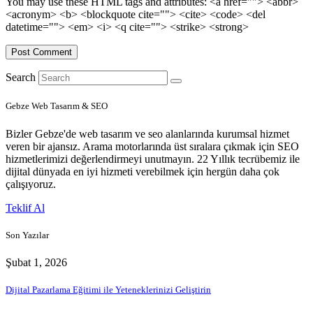
You may use these HTML tags and attributes:
<a href=""> <abbr>
<acronym> <b> <blockquote cite=""> <cite> <code> <del
datetime=""> <em> <i> <q cite=""> <strike> <strong>
Search
Gebze Web Tasarım & SEO
Bizler Gebze'de web tasarım ve seo alanlarında kurumsal hizmet
veren bir ajansız. Arama motorlarında üst sıralara çıkmak için SEO
hizmetlerimizi değerlendirmeyi unutmayın. 22 Yıllık tecrübemiz ile
dijital dünyada en iyi hizmeti verebilmek için hergün daha çok
çalışıyoruz.
Teklif Al
Son Yazılar
Şubat 1, 2026
Dijital Pazarlama Eğitimi ile Yeteneklerinizi Geliştirin