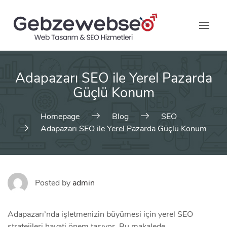
Skip
to
content
Adapazarı SEO ile Yerel Pazarda
Güçlü Konum
Homepage
Blog
SEO
Adapazarı SEO ile Yerel Pazarda Güçlü Konum
Posted by
admin
Adapazarı’nda işletmenizin büyümesi için yerel SEO
stratejileri hayati önem taşıyor. Bu makalede,