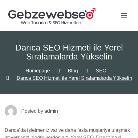
Skip
to
content
Darıca SEO Hizmeti ile Yerel
Sıralamalarda Yükselin
Homepage
Blog
SEO
Darıca SEO Hizmeti ile Yerel Sıralamalarda Yükselin
Posted by
admin
Darıca’da işletmeniz var ve daha fazla müşteriye ulaşmak
istiyorsanız, doğru yerdesiniz. Yerel SEO, Darıca’daki