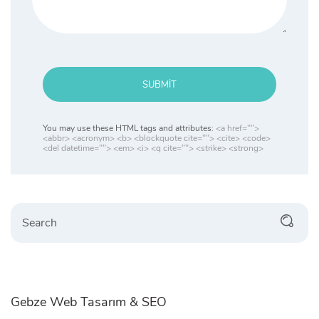
SUBMIT
You may use these HTML tags and attributes:
<a href="">
<abbr> <acronym> <b> <blockquote cite=""> <cite> <code>
<del datetime=""> <em> <i> <q cite=""> <strike> <strong>
Search
Gebze Web Tasarım & SEO