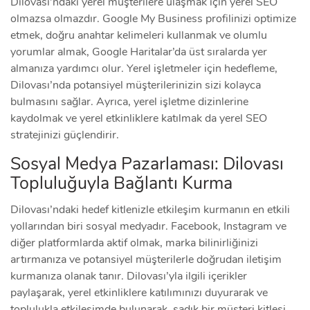
Dilovası’ndaki yerel müşterilere ulaşmak için yerel SEO
olmazsa olmazdır. Google My Business profilinizi optimize
etmek, doğru anahtar kelimeleri kullanmak ve olumlu
yorumlar almak, Google Haritalar’da üst sıralarda yer
almanıza yardımcı olur. Yerel işletmeler için hedefleme,
Dilovası’nda potansiyel müşterilerinizin sizi kolayca
bulmasını sağlar. Ayrıca, yerel işletme dizinlerine
kaydolmak ve yerel etkinliklere katılmak da yerel SEO
stratejinizi güçlendirir.
Sosyal Medya Pazarlaması: Dilovası
Topluluğuyla Bağlantı Kurma
Dilovası’ndaki hedef kitlenizle etkileşim kurmanın en etkili
yollarından biri sosyal medyadır. Facebook, Instagram ve
diğer platformlarda aktif olmak, marka bilinirliğinizi
artırmanıza ve potansiyel müşterilerle doğrudan iletişim
kurmanıza olanak tanır. Dilovası’yla ilgili içerikler
paylaşarak, yerel etkinliklere katılımınızı duyurarak ve
toplulukla etkileşimde bulunarak, sadık bir müşteri kitlesi