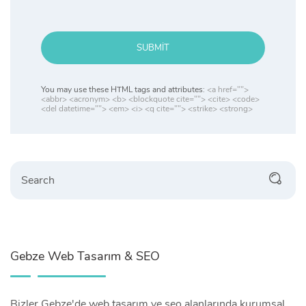
SUBMIT
You may use these HTML tags and attributes:
<a href="">
<abbr> <acronym> <b> <blockquote cite=""> <cite> <code>
<del datetime=""> <em> <i> <q cite=""> <strike> <strong>
Search
Gebze Web Tasarım & SEO
Bizler Gebze'de web tasarım ve seo alanlarında kurumsal