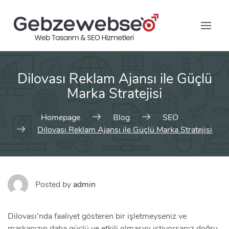
Skip
to
content
Dilovası Reklam Ajansı ile Güçlü
Marka Stratejisi
Homepage
Blog
SEO
Dilovası Reklam Ajansı ile Güçlü Marka Stratejisi
Posted by
admin
Dilovası’nda faaliyet gösteren bir işletmeyseniz ve
markanızın daha güçlü ve etkili olmasını istiyorsanız doğru