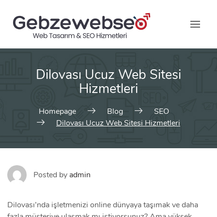
Skip
to
content
Dilovası Ucuz Web Sitesi
Hizmetleri
Homepage
Blog
SEO
Dilovası Ucuz Web Sitesi Hizmetleri
Posted by
admin
Dilovası’nda işletmenizi online dünyaya taşımak ve daha
fazla müşteriye ulaşmak mı istiyorsunuz? Ama yüksek