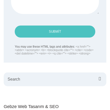
SUBMIT
You may use these HTML tags and attributes:
<a href="">
<abbr> <acronym> <b> <blockquote cite=""> <cite> <code>
<del datetime=""> <em> <i> <q cite=""> <strike> <strong>
Search
Gebze Web Tasarım & SEO