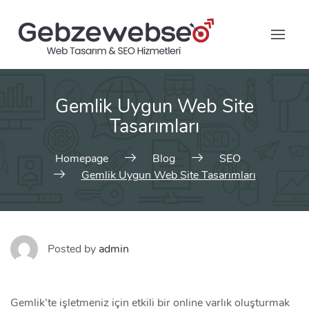
Skip
to
content
Gemlik Uygun Web Site
Tasarımları
Homepage
Blog
SEO
Gemlik Uygun Web Site Tasarımları
Posted by
admin
Gemlik’te işletmeniz için etkili bir online varlık oluşturmak