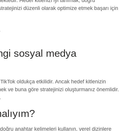
ktedir. Hedef kitlenizi iyi tanımak, doğru
tratejinizi düzenli olarak optimize etmek başarı için
r
ngi sosyal medya
kTok oldukça etkilidir. Ancak hedef kitlenizin
ek ve buna göre stratejinizi oluşturmanız önemlidir.
.
malıyım?
doğru anahtar kelimeleri kullanın, yerel dizinlere