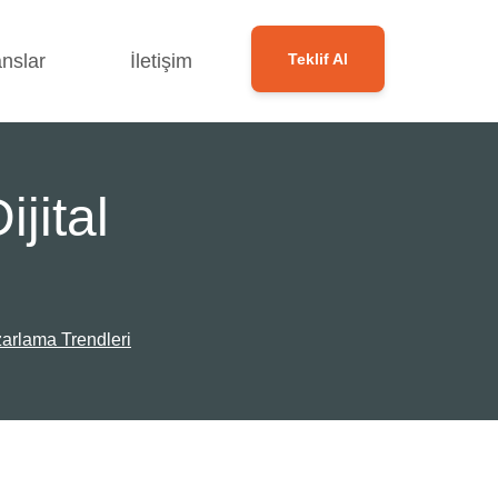
nslar
İletişim
Teklif Al
jital
zarlama Trendleri