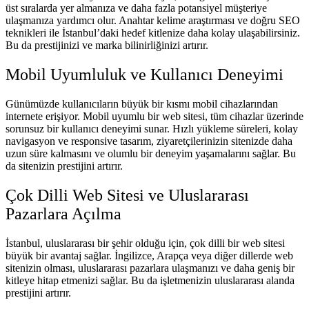
üst sıralarda yer almanıza ve daha fazla potansiyel müşteriye
ulaşmanıza yardımcı olur. Anahtar kelime araştırması ve doğru SEO
teknikleri ile İstanbul’daki hedef kitlenize daha kolay ulaşabilirsiniz.
Bu da prestijinizi ve marka bilinirliğinizi artırır.
Mobil Uyumluluk ve Kullanıcı Deneyimi
Günümüzde kullanıcıların büyük bir kısmı mobil cihazlarından
internete erişiyor. Mobil uyumlu bir web sitesi, tüm cihazlar üzerinde
sorunsuz bir kullanıcı deneyimi sunar. Hızlı yükleme süreleri, kolay
navigasyon ve responsive tasarım, ziyaretçilerinizin sitenizde daha
uzun süre kalmasını ve olumlu bir deneyim yaşamalarını sağlar. Bu
da sitenizin prestijini artırır.
Çok Dilli Web Sitesi ve Uluslararası
Pazarlara Açılma
İstanbul, uluslararası bir şehir olduğu için, çok dilli bir web sitesi
büyük bir avantaj sağlar. İngilizce, Arapça veya diğer dillerde web
sitenizin olması, uluslararası pazarlara ulaşmanızı ve daha geniş bir
kitleye hitap etmenizi sağlar. Bu da işletmenizin uluslararası alanda
prestijini artırır.