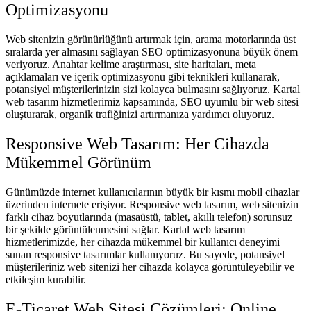
Optimizasyonu
Web sitenizin görünürlüğünü artırmak için, arama motorlarında üst
sıralarda yer almasını sağlayan SEO optimizasyonuna büyük önem
veriyoruz. Anahtar kelime araştırması, site haritaları, meta
açıklamaları ve içerik optimizasyonu gibi teknikleri kullanarak,
potansiyel müşterilerinizin sizi kolayca bulmasını sağlıyoruz. Kartal
web tasarım hizmetlerimiz kapsamında, SEO uyumlu bir web sitesi
oluşturarak, organik trafiğinizi artırmanıza yardımcı oluyoruz.
Responsive Web Tasarım: Her Cihazda
Mükemmel Görünüm
Günümüzde internet kullanıcılarının büyük bir kısmı mobil cihazlar
üzerinden internete erişiyor. Responsive web tasarım, web sitenizin
farklı cihaz boyutlarında (masaüstü, tablet, akıllı telefon) sorunsuz
bir şekilde görüntülenmesini sağlar. Kartal web tasarım
hizmetlerimizde, her cihazda mükemmel bir kullanıcı deneyimi
sunan responsive tasarımlar kullanıyoruz. Bu sayede, potansiyel
müşterileriniz web sitenizi her cihazda kolayca görüntüleyebilir ve
etkileşim kurabilir.
E-Ticaret Web Sitesi Çözümleri: Online