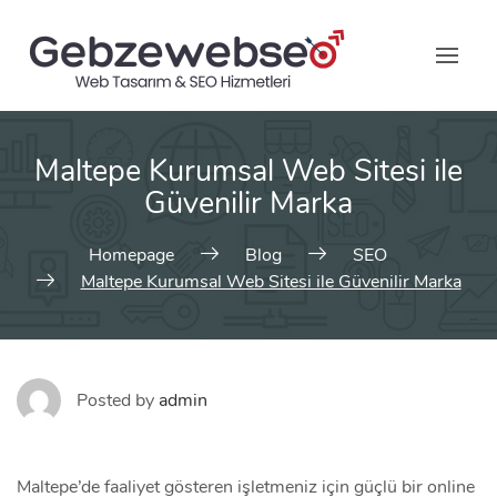
Skip
to
content
Maltepe Kurumsal Web Sitesi ile
Güvenilir Marka
Homepage
Blog
SEO
Maltepe Kurumsal Web Sitesi ile Güvenilir Marka
Posted by
admin
Maltepe’de faaliyet gösteren işletmeniz için güçlü bir online