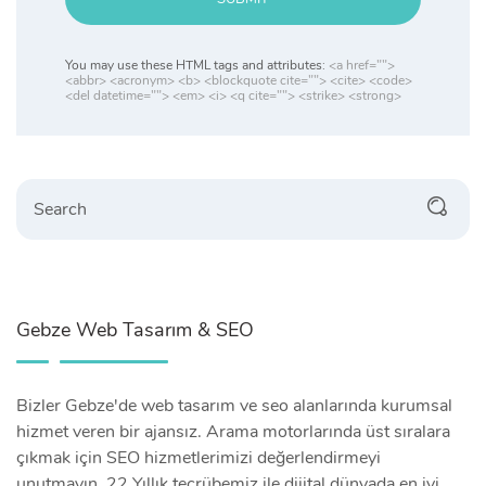
You may use these HTML tags and attributes:
<a href="">
<abbr> <acronym> <b> <blockquote cite=""> <cite> <code>
<del datetime=""> <em> <i> <q cite=""> <strike> <strong>
Search
Gebze Web Tasarım & SEO
Bizler Gebze'de web tasarım ve seo alanlarında kurumsal
hizmet veren bir ajansız. Arama motorlarında üst sıralara
çıkmak için SEO hizmetlerimizi değerlendirmeyi
unutmayın. 22 Yıllık tecrübemiz ile dijital dünyada en iyi