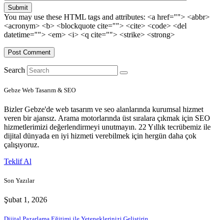
Submit
You may use these HTML tags and attributes:
<a href=""> <abbr>
<acronym> <b> <blockquote cite=""> <cite> <code> <del
datetime=""> <em> <i> <q cite=""> <strike> <strong>
Search
Gebze Web Tasarım & SEO
Bizler Gebze'de web tasarım ve seo alanlarında kurumsal hizmet
veren bir ajansız. Arama motorlarında üst sıralara çıkmak için SEO
hizmetlerimizi değerlendirmeyi unutmayın. 22 Yıllık tecrübemiz ile
dijital dünyada en iyi hizmeti verebilmek için hergün daha çok
çalışıyoruz.
Teklif Al
Son Yazılar
Şubat 1, 2026
Dijital Pazarlama Eğitimi ile Yeteneklerinizi Geliştirin