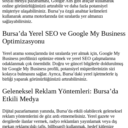
sosyal medya pazarlaması, Google Ads gibi araçlar kullanarak
online görünürlüğünüzü artırabilir ve daha fazla potansiyel
müşteriye ulaşabilirsiniz. Bursa’ya özgü anahtar kelimeleri
kullanarak arama motorlarında üst sıralarda yer almanızı
sağlayabilirsiniz.
Bursa’da Yerel SEO ve Google My Business
Optimizasyonu
Yerel arama sonuçlarında üst sıralarda yer almak için, Google My
Business profilinizi optimize etmek ve yerel SEO çalışmalarına
odaklanmak çok önemlidir. Doğru ve güncel bilgilerle doldurulmuş
bir Google My Business profili, potansiyel müşterilerinizin sizi
kolayca bulmasını sağlar. Ayrıca, Bursa’daki yerel işletmelerle iş
birliği yaparak görünürlüğünüzü artırabilirsiniz.
Geleneksel Reklam Yöntemleri: Bursa’da
Etkili Medya
Dijital pazarlamanın yanında, Bursa’da etkili olabilecek geleneksel
reklam yöntemlerini de göz ardı etmemelisiniz. Yerel gazete ve
dergilerde ilanlar vermek, radyo reklamları yayınlamak veya dış
mekan reklamcılığı (afiş, billboard) kullanmak, hedef kitlenize