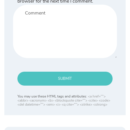
browser for the next time I comment.
SUBMIT
You may use these HTML tags and attributes:
<a href="">
<abbr> <acronym> <b> <blockquote cite=""> <cite> <code>
<del datetime=""> <em> <i> <q cite=""> <strike> <strong>
Search