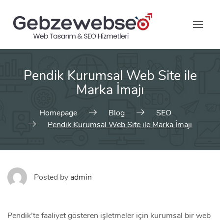
Skip
to
content
Pendik Kurumsal Web Site ile
Marka İmajı
Homepage
Blog
SEO
Pendik Kurumsal Web Site ile Marka İmajı
Posted by
admin
Pendik’te faaliyet gösteren işletmeler için kurumsal bir web