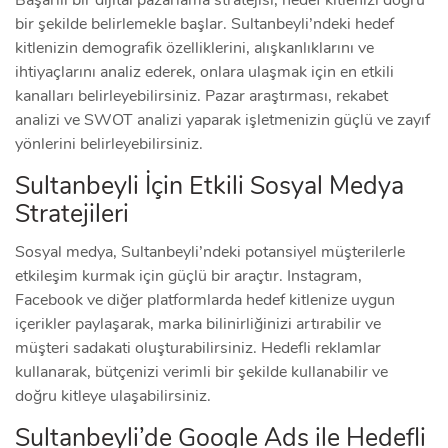
bir şekilde belirlemekle başlar. Sultanbeyli’ndeki hedef
kitlenizin demografik özelliklerini, alışkanlıklarını ve
ihtiyaçlarını analiz ederek, onlara ulaşmak için en etkili
kanalları belirleyebilirsiniz. Pazar araştırması, rekabet
analizi ve SWOT analizi yaparak işletmenizin güçlü ve zayıf
yönlerini belirleyebilirsiniz.
Sultanbeyli İçin Etkili Sosyal Medya
Stratejileri
Sosyal medya, Sultanbeyli’ndeki potansiyel müşterilerle
etkileşim kurmak için güçlü bir araçtır. Instagram,
Facebook ve diğer platformlarda hedef kitlenize uygun
içerikler paylaşarak, marka bilinirliğinizi artırabilir ve
müşteri sadakati oluşturabilirsiniz. Hedefli reklamlar
kullanarak, bütçenizi verimli bir şekilde kullanabilir ve
doğru kitleye ulaşabilirsiniz.
Sultanbeyli’de Google Ads ile Hedefli