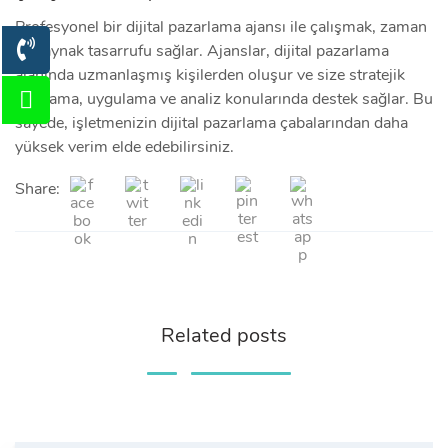
Profesyonel bir dijital pazarlama ajansı ile çalışmak, zaman
ve kaynak tasarrufu sağlar. Ajanslar, dijital pazarlama
alanında uzmanlaşmış kişilerden oluşur ve size stratejik
planlama, uygulama ve analiz konularında destek sağlar. Bu
sayede, işletmenizin dijital pazarlama çabalarından daha
yüksek verim elde edebilirsiniz.
Share:
Related posts