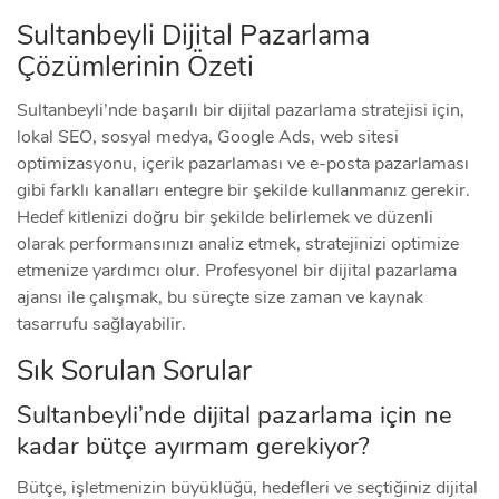
Sultanbeyli Dijital Pazarlama
Çözümlerinin Özeti
Sultanbeyli’nde başarılı bir dijital pazarlama stratejisi için,
lokal SEO, sosyal medya, Google Ads, web sitesi
optimizasyonu, içerik pazarlaması ve e-posta pazarlaması
gibi farklı kanalları entegre bir şekilde kullanmanız gerekir.
Hedef kitlenizi doğru bir şekilde belirlemek ve düzenli
olarak performansınızı analiz etmek, stratejinizi optimize
etmenize yardımcı olur. Profesyonel bir dijital pazarlama
ajansı ile çalışmak, bu süreçte size zaman ve kaynak
tasarrufu sağlayabilir.
Sık Sorulan Sorular
Sultanbeyli’nde dijital pazarlama için ne
kadar bütçe ayırmam gerekiyor?
Bütçe, işletmenizin büyüklüğü, hedefleri ve seçtiğiniz dijital