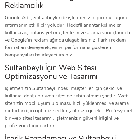
Reklamcılık
Google Ads, Sultanbeyli’nde işletmenizin görünürlüğünü
artırmanın etkili bir yoludur. Hedefli anahtar kelimeler
kullanarak, potansiyel müşterilerinize arama sonuçlarında
ve Google’ın reklam ağında ulaşabilirsiniz. Farklı reklam
formatları deneyerek, en iyi performans gösteren
kampanyaları belirleyebilirsiniz.
Sultanbeyli İçin Web Sitesi
Optimizasyonu ve Tasarımı
İşletmenizin Sultanbeyli’ndeki müşteriler için çekici ve
kullanıcı dostu bir web sitesine sahip olması şarttır. Web
sitenizin mobil uyumlu olması, hızlı yüklenmesi ve arama
motorları için optimize edilmiş olması gerekir. Profesyonel
bir web sitesi tasarımı, işletmenizin güvenilirliğini ve
profesyonelliğini artırır.
İçerik Pazarlaması ve Sultanbeyli