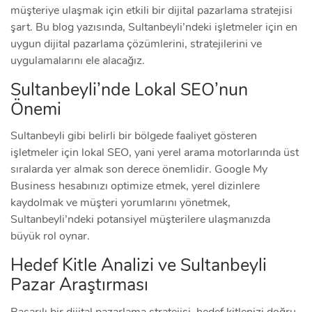
müşteriye ulaşmak için etkili bir dijital pazarlama stratejisi
şart. Bu blog yazısında, Sultanbeyli’ndeki işletmeler için en
uygun dijital pazarlama çözümlerini, stratejilerini ve
uygulamalarını ele alacağız.
Sultanbeyli’nde Lokal SEO’nun
Önemi
Sultanbeyli gibi belirli bir bölgede faaliyet gösteren
işletmeler için lokal SEO, yani yerel arama motorlarında üst
sıralarda yer almak son derece önemlidir. Google My
Business hesabınızı optimize etmek, yerel dizinlere
kaydolmak ve müşteri yorumlarını yönetmek,
Sultanbeyli’ndeki potansiyel müşterilere ulaşmanızda
büyük rol oynar.
Hedef Kitle Analizi ve Sultanbeyli
Pazar Araştırması
Başarılı bir dijital pazarlama stratejisi, hedef kitlenizi doğru