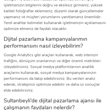
işletmenizin bilgilerini doğru ve eksiksiz girmeniz, yüksek
kaliteli fotoğraflar eklemeniz, düzenli olarak güncellemeler
yapmanız ve müşteri yorumlarını yanıtlamanız önemlidir.
Yerel anahtar kelimeler kullanarak işletmenizin açıklamasını
optimize etmeniz de faydalı olacaktır.
Dijital pazarlama kampanyalarımın
performansını nasıl izleyebilirim?
Google Analytics gibi araçları kullanarak, web sitenizin
trafiğini, dönüşüm oranlarınızı ve diğer önemli metrikleri
izleyebilirsiniz. Sosyal medya platformlarının analitik
araçlarını kullanarak, sosyal medya kampanyalarınızın
performansını da takip edebilirsiniz. Bu verileri analiz
ederek, stratejinizi optimize edebilir ve daha iyi sonuçlar
elde edebilirsiniz.
Sultanbeyli’de dijital pazarlama ajansı ile
çalışmanın faydaları nelerdir?