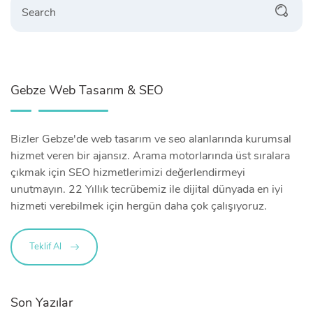
Gebze Web Tasarım & SEO
Bizler Gebze'de web tasarım ve seo alanlarında kurumsal
hizmet veren bir ajansız. Arama motorlarında üst sıralara
çıkmak için SEO hizmetlerimizi değerlendirmeyi
unutmayın. 22 Yıllık tecrübemiz ile dijital dünyada en iyi
hizmeti verebilmek için hergün daha çok çalışıyoruz.
Teklif Al
Son Yazılar