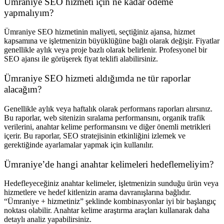
Ümraniye SEO hizmeti için ne kadar ödeme
yapmalıyım?
Ümraniye SEO hizmetinin maliyeti, seçtiğiniz ajansa, hizmet
kapsamına ve işletmenizin büyüklüğüne bağlı olarak değişir. Fiyatlar
genellikle aylık veya proje bazlı olarak belirlenir. Profesyonel bir
SEO ajansı ile görüşerek fiyat teklifi alabilirsiniz.
Ümraniye SEO hizmeti aldığımda ne tür raporlar
alacağım?
Genellikle aylık veya haftalık olarak performans raporları alırsınız.
Bu raporlar, web sitenizin sıralama performansını, organik trafik
verilerini, anahtar kelime performansını ve diğer önemli metrikleri
içerir. Bu raporlar, SEO stratejisinin etkinliğini izlemek ve
gerektiğinde ayarlamalar yapmak için kullanılır.
Ümraniye’de hangi anahtar kelimeleri hedeflemeliyim?
Hedefleyeceğiniz anahtar kelimeler, işletmenizin sunduğu ürün veya
hizmetlere ve hedef kitlenizin arama davranışlarına bağlıdır.
“Ümraniye + hizmetiniz” şeklinde kombinasyonlar iyi bir başlangıç
noktası olabilir. Anahtar kelime araştırma araçları kullanarak daha
detaylı analiz yapabilirsiniz.