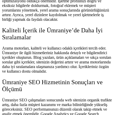
optimizasyonu oldukça önemlidir. İşletme profilinizi doğru ve
eksiksiz bilgilerle doldurmak, fotoğraf eklemek ve müşteri
yorumlarını yönetmek, yerel arama sonuçlarında görünürlüğünüzü
artırır. Ayrıca, yerel dizinlere kaydolmak ve yerel işletmelerle iş
birliği yapmak da faydalı olacaktır.
Kaliteli İçerik ile Ümraniye’de Daha İyi
Sıralamalar
Arama motorları, kaliteli ve kullanıcı odaklı içerikleri tercih eder.
Ümraniye ile ilgili hizmetleriniz hakkında detaylı ve bilgilendirici
içerikler oluşturun. Blog yazıları, ürün açıklamaları ve sıkça sorulan
sorular gibi içerikler, sitenizin değerini artırır ve arama motorlarında
daha iyi sıralamalara ulaşmanıza yardımcı olur. İçerikleriniz özgün
ve kullanıcı dostu olmalıdır.
Ümraniye SEO Hizmetinin Sonuçları ve
Ölçümü
Ümraniye SEO çalışmaları sonucunda web sitenizin organik trafikte
artış, daha fazla müşteri kazanımı ve marka bilinirliğinde yükseliş
göreceksiniz. SEO performansınızı düzenli olarak takip etmek ve
analiz etmek önemlidir. Google Analytics ve Google Search