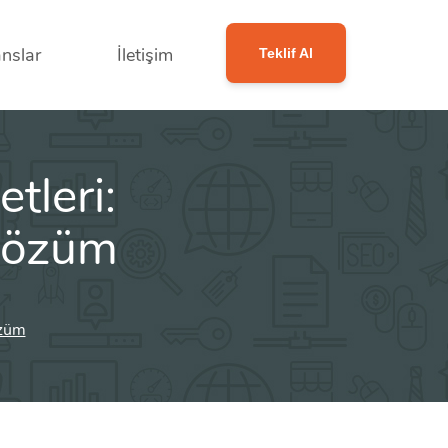
nslar
İletişim
Teklif Al
tleri:
 Çözüm
özüm