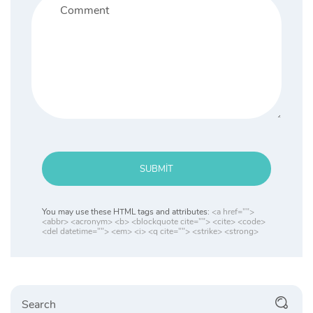
SUBMIT
You may use these HTML tags and attributes:
<a href="">
<abbr> <acronym> <b> <blockquote cite=""> <cite> <code>
<del datetime=""> <em> <i> <q cite=""> <strike> <strong>
Search