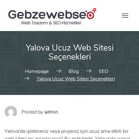
Skip
to
content
Yalova Ucuz Web Sitesi
Seçenekleri
Homepage
Blog
SEO
Yalova Ucuz Web Sitesi Seçenekleri
Posted by
admin
Yalova’da işletmeniz veya projeniz için ucuz ama etkili bir
web sitesi mi arıyorsunuz? Bu makalede, Yalova’da uygun